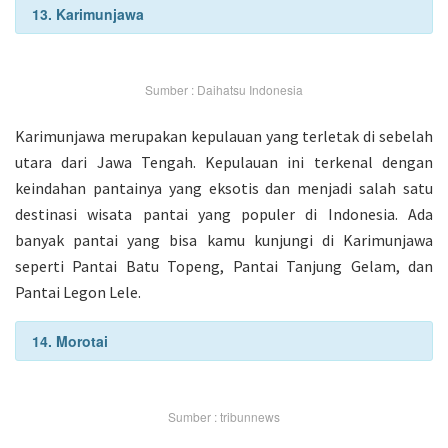
13. Karimunjawa
Sumber : Daihatsu Indonesia
Karimunjawa merupakan kepulauan yang terletak di sebelah
utara dari Jawa Tengah. Kepulauan ini terkenal dengan
keindahan pantainya yang eksotis dan menjadi salah satu
destinasi wisata pantai yang populer di Indonesia. Ada
banyak pantai yang bisa kamu kunjungi di Karimunjawa
seperti Pantai Batu Topeng, Pantai Tanjung Gelam, dan
Pantai Legon Lele.
14. Morotai
Sumber : tribunnews