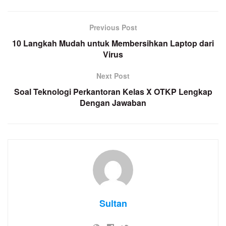
Previous Post
10 Langkah Mudah untuk Membersihkan Laptop dari
Virus
Next Post
Soal Teknologi Perkantoran Kelas X OTKP Lengkap
Dengan Jawaban
Sultan