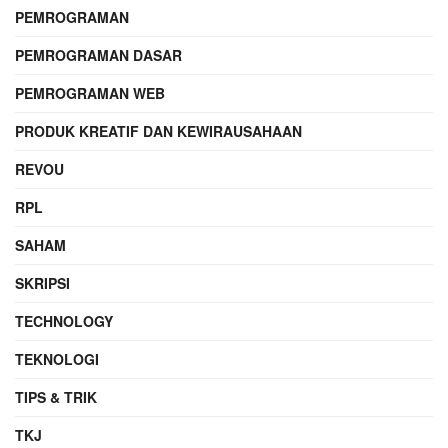
PEMROGRAMAN
PEMROGRAMAN DASAR
PEMROGRAMAN WEB
PRODUK KREATIF DAN KEWIRAUSAHAAN
REVOU
RPL
SAHAM
SKRIPSI
TECHNOLOGY
TEKNOLOGI
TIPS & TRIK
TKJ