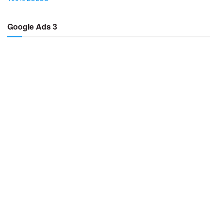
Google Ads 3