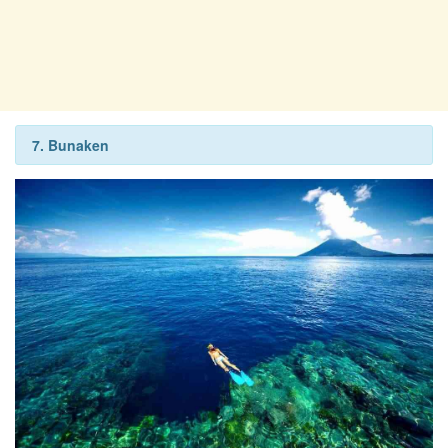
7. Bunaken