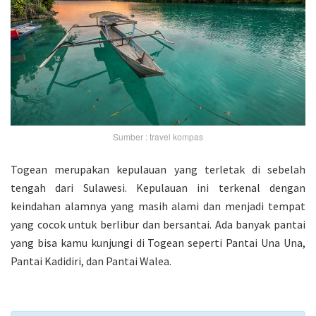
Sumber : travel kompas
Togean merupakan kepulauan yang terletak di sebelah
tengah dari Sulawesi. Kepulauan ini terkenal dengan
keindahan alamnya yang masih alami dan menjadi tempat
yang cocok untuk berlibur dan bersantai. Ada banyak pantai
yang bisa kamu kunjungi di Togean seperti Pantai Una Una,
Pantai Kadidiri, dan Pantai Walea.