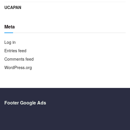
UCAPAN
Meta
Log in
Entries feed
Comments feed
WordPress.org
Footer Google Ads