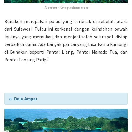
Sumber : Kompasiana.com
Bunaken merupakan pulau yang terletak di sebelah utara
dari Sulawesi. Pulau ini terkenal dengan keindahan bawah
lautnya yang memukau dan menjadi salah satu spot diving
terbaik di dunia. Ada banyak pantai yang bisa kamu kunjungi
di Bunaken seperti Pantai Liang, Pantai Manado Tua, dan
Pantai Tanjung Parigi.
8. Raja Ampat