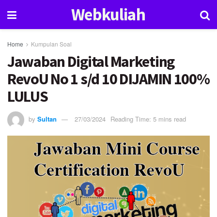
Webkuliah
Home
Kumpulan Soal
Jawaban Digital Marketing
RevoU No 1 s/d 10 DIJAMIN 100%
LULUS
by
Sultan
27/03/2024
Reading Time: 5 mins read