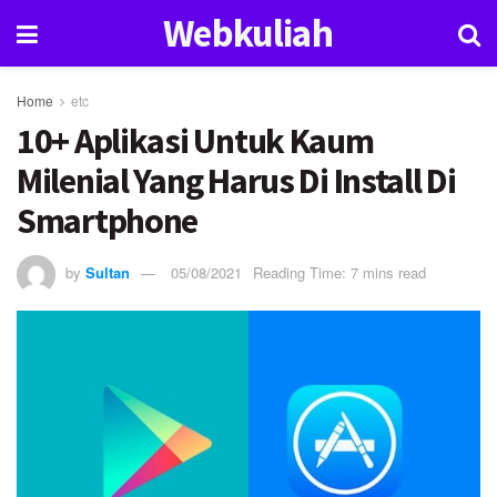
Webkuliah
Home
etc
10+ Aplikasi Untuk Kaum
Milenial Yang Harus Di Install Di
Smartphone
by
Sultan
05/08/2021
Reading Time: 7 mins read