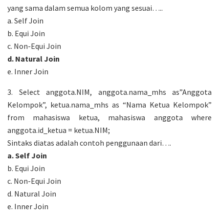
yang sama dalam semua kolom yang sesuai…..
a. Self Join
b. Equi Join
c. Non-Equi Join
d. Natural Join
e. Inner Join
3. Select anggota.NIM, anggota.nama_mhs as”Anggota
Kelompok”, ketua.nama_mhs as “Nama Ketua Kelompok”
from mahasiswa ketua, mahasiswa anggota where
anggota.id_ketua = ketua.NIM;
Sintaks diatas adalah contoh penggunaan dari….
a. Self Join
b. Equi Join
c. Non-Equi Join
d. Natural Join
e. Inner Join