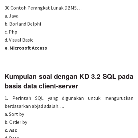
30.Contoh Perangkat Lunak DBMS…
a. Java
b. Borland Delphi
c. Php
d. Visual Basic
e. Microsoft Access
Kumpulan soal dengan KD 3.2 SQL pada
basis data client-server
1. Perintah SQL yang digunakan untuk mengurutkan
berdasarkan abjad adalah….
a. Sort by
b. Order by
c. Asc
d. Desc