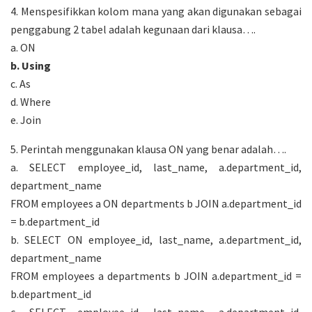
4. Menspesifikkan kolom mana yang akan digunakan sebagai
penggabung 2 tabel adalah kegunaan dari klausa….
a. ON
b. Using
c. As
d. Where
e. Join
5. Perintah menggunakan klausa ON yang benar adalah….
a. SELECT employee_id, last_name, a.department_id,
department_name
FROM employees a ON departments b JOIN a.department_id
= b.department_id
b. SELECT ON employee_id, last_name, a.department_id,
department_name
FROM employees a departments b JOIN a.department_id =
b.department_id