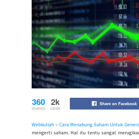
360
2k
Share on Facebook
SHARES
VIEWS
Webkuliah
–
Cara Menabung Saham Untuk Generas
mengerti saham. Hal itu tentu sangat merugikan