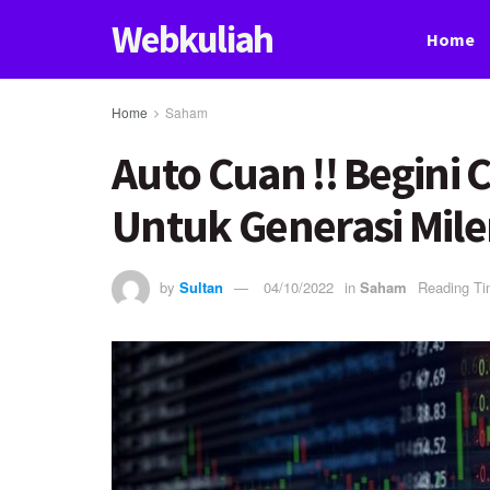
Webkuliah
Home
Home
Saham
Auto Cuan !! Begin
Untuk Generasi Mile
by
Sultan
04/10/2022
in
Saham
Reading Ti