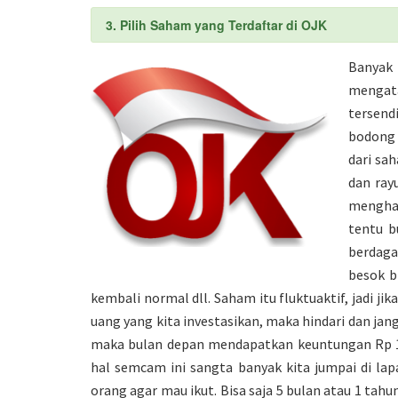
3. Pilih Saham yang Terdaftar di OJK
Banyak 
mengat
tersend
bodong i
dari sa
dan ray
menghas
tentu b
berdagan
besok bi
kembali normal dll. Saham itu fluktuaktif, jadi j
uang yang kita investasikan, maka hindari dan janga
maka bulan depan mendapatkan keuntungan Rp 1.
hal semcam ini sangta banyak kita jumpai di la
orang agar mau ikut. Bisa saja 5 bulan atau 1 tahu