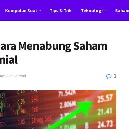
Kumpulan Soal
Tips & Trik
Teknologi
Saha
i Cara Menabung Saham
nial
0
me: 3 mins read