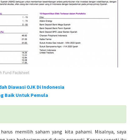
h Fund Factsheet
dah Diawasi OJK Di Indonesia
ng Baik Untuk Pemula
 harus memilih saham yang kita pahami. Misalnya, saya
g juga berkecimpung di dunia properti. Kenapa seperti itu