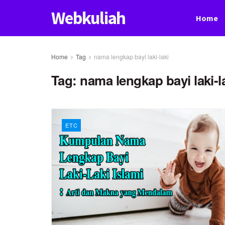
Webkuliah
Home
Home
Tag
nama lengkap bayi laki-laki
Tag:
nama lengkap bayi laki-l
ETC