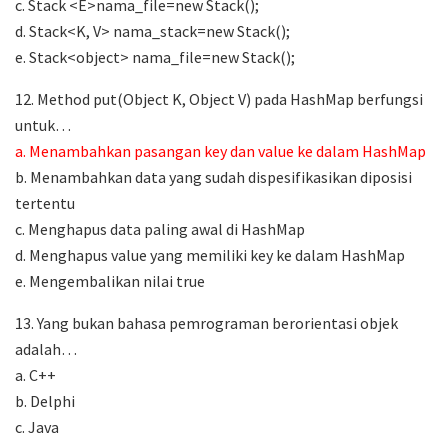
c. Stack <E>nama_file=new Stack();
d. Stack<K, V> nama_stack=new Stack();
e. Stack<object> nama_file=new Stack();
12. Method put(Object K, Object V) pada HashMap berfungsi
untuk…
a. Menambahkan pasangan key dan value ke dalam HashMap
b. Menambahkan data yang sudah dispesifikasikan diposisi
tertentu
c. Menghapus data paling awal di HashMap
d. Menghapus value yang memiliki key ke dalam HashMap
e. Mengembalikan nilai true
13. Yang bukan bahasa pemrograman berorientasi objek
adalah…
a. C++
b. Delphi
c. Java