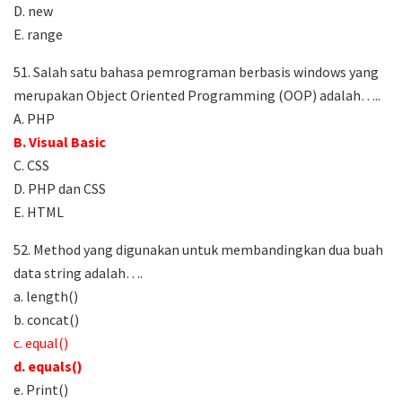
D. new
E. range
51. Salah satu bahasa pemrograman berbasis windows yang
merupakan Object Oriented Programming (OOP) adalah…..
A. PHP
B. Visual Basic
C. CSS
D. PHP dan CSS
E. HTML
52. Method yang digunakan untuk membandingkan dua buah
data string adalah….
a. length()
b. concat()
c. equal()
d. equals()
e. Print()