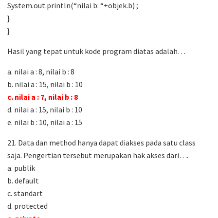
System.out.println(“nilai b: “+objek.b) ;
}
}
Hasil yang tepat untuk kode program diatas adalah…
a. nilai a : 8, nilai b : 8
b. nilai a : 15, nilai b : 10
c. nilai a : 7, nilai b : 8
d. nilai a : 15, nilai b : 10
e. nilai b : 10, nilai a : 15
21. Data dan method hanya dapat diakses pada satu class
saja. Pengertian tersebut merupakan hak akses dari….
a. publik
b. default
c. standart
d. protected