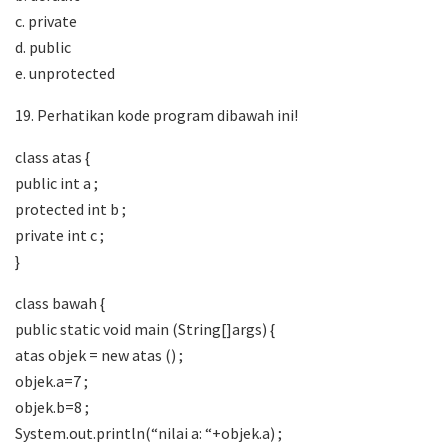
c. private
d. public
e. unprotected
19. Perhatikan kode program dibawah ini!
class atas {
public int a ;
protected int b ;
private int c ;
}
class bawah {
public static void main (String[]args) {
atas objek = new atas () ;
objek.a=7 ;
objek.b=8 ;
System.out.println(“nilai a: “+objek.a) ;