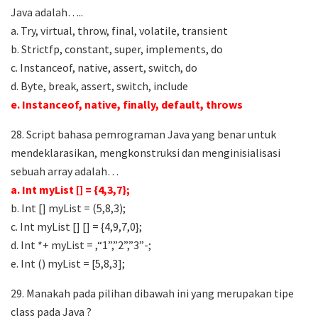
Java adalah…..
a. Try, virtual, throw, final, volatile, transient
b. Strictfp, constant, super, implements, do
c. Instanceof, native, assert, switch, do
d. Byte, break, assert, switch, include
e. Instanceof, native, finally, default, throws
28. Script bahasa pemrograman Java yang benar untuk
mendeklarasikan, mengkonstruksi dan menginisialisasi
sebuah array adalah…
a. Int myList [] = {4,3,7};
b. Int [] myList = (5,8,3);
c. Int myList [] [] = {4,9,7,0};
d. Int *+ myList = ,“1”,”2”,”3”-;
e. Int () myList = [5,8,3];
29. Manakah pada pilihan dibawah ini yang merupakan tipe
class pada Java ?