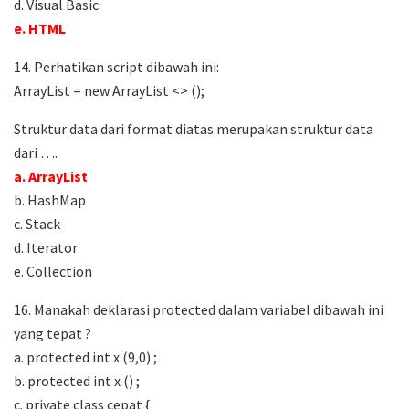
d. Visual Basic
e. HTML
14. Perhatikan script dibawah ini:
ArrayList = new ArrayList <> ();
Struktur data dari format diatas merupakan struktur data
dari ….
a. ArrayList
b. HashMap
c. Stack
d. Iterator
e. Collection
16. Manakah deklarasi protected dalam variabel dibawah ini
yang tepat ?
a. protected int x (9,0) ;
b. protected int x () ;
c. private class cepat {