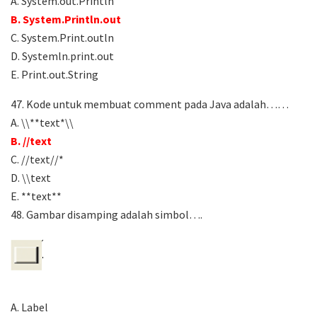
A. System.out.Println
B. System.Println.out
C. System.Print.outln
D. Systemln.print.out
E. Print.out.String
47. Kode untuk membuat comment pada Java adalah……
A. \\**text*\\
B. //text
C. //text//*
D. \\text
E. **text**
48. Gambar disamping adalah simbol….
A. Label