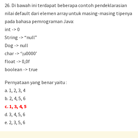
26. Di bawah ini terdapat beberapa contoh pendeklarasian
nilai default dari elemen array untuk masing-masing tipenya
pada bahasa pemrograman Java:
int -> 0
String -> “null”
Dog -> null
char -> ‘\u0000’
float -> 0,0f
boolean -> true
Pernyataan yang benar yaitu :
a. 1, 2, 3, 4
b. 2, 4, 5, 6
c. 1, 3, 4, 5
d. 3, 4, 5, 6
e. 2, 3, 5, 6