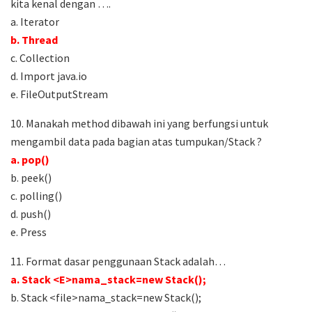
kita kenal dengan ….
a. Iterator
b. Thread
c. Collection
d. Import java.io
e. FileOutputStream
10. Manakah method dibawah ini yang berfungsi untuk
mengambil data pada bagian atas tumpukan/Stack ?
a. pop()
b. peek()
c. polling()
d. push()
e. Press
11. Format dasar penggunaan Stack adalah…
a. Stack <E>nama_stack=new Stack();
b. Stack <file>nama_stack=new Stack();