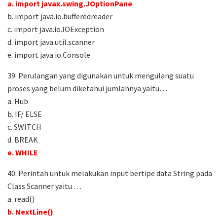
a. import javax.swing.JOptionPane
b. import java.io.bufferedreader
c. import java.io.IOException
d. import java.util.scanner
e. import java.io.Console
39. Perulangan yang digunakan untuk mengulang suatu
proses yang belum diketahui jumlahnya yaitu…
a. Hub
b. IF/ ELSE
c. SWITCH
d. BREAK
e. WHILE
40. Perintah untuk melakukan input bertipe data String pada
Class Scanner yaitu …
a. read()
b. NextLine()