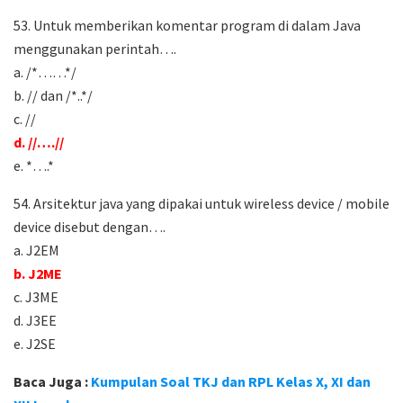
53. Untuk memberikan komentar program di dalam Java
menggunakan perintah….
a. /*……*/
b. // dan /*..*/
c. //
d. //….//
e. *….*
54. Arsitektur java yang dipakai untuk wireless device / mobile
device disebut dengan….
a. J2EM
b. J2ME
c. J3ME
d. J3EE
e. J2SE
Baca Juga :
Kumpulan Soal TKJ dan RPL Kelas X, XI dan