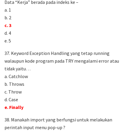
Data “Kerja” berada pada indeks ke –
a. 1
b. 2
c. 3
d. 4
e. 5
37. Keyword Exception Handling yang tetap running
walaupun kode program pada TRY mengalami error atau
tidak yaitu…
a. Catchlow
b. Throws
c. Throw
d. Case
e. Finally
38. Manakah import yang berfungsi untuk melakukan
perintah input menu pop-up ?