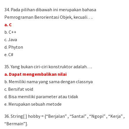
34. Pada pilihan dibawah ini merupakan bahasa
Pemrograman Berorientasi Objek, kecuali….
a. C
b. C++
c. Java
d. Phyton
e. C#
35. Yang bukan ciri-ciri konstruktor adalah….
a. Dapat mengembalikan nilai
b. Memiliki nama yang sama dengan classnya
c. Bersifat void
d. Bisa memiliki parameter atau tidak
e. Merupakan sebuah metode
36. String[ ] hobby = {“Berjalan” , “Santai” , “Ngopi” , “Kerja” ,
“Bermain”].