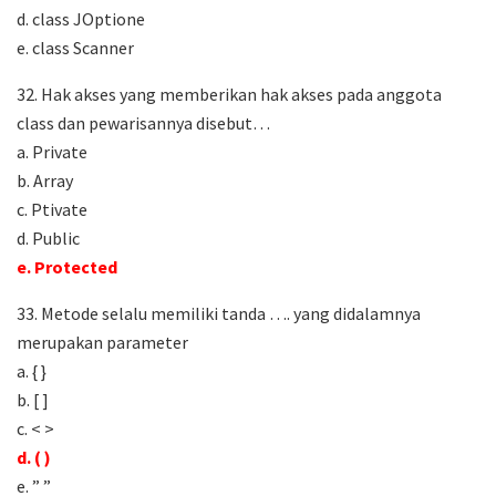
d. class JOptione
e. class Scanner
32. Hak akses yang memberikan hak akses pada anggota
class dan pewarisannya disebut…
a. Private
b. Array
c. Ptivate
d. Public
e. Protected
33. Metode selalu memiliki tanda …. yang didalamnya
merupakan parameter
a. { }
b. [ ]
c. < >
d. ( )
e. ” ”