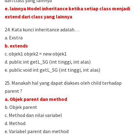
dari class yang lainnya
e. lainnya Model inheritance ketika setiap class menjadi
extend dari class yang lainnya
24. Kata kunci inheritance adalah…
a. Exstra
b. extends
c. objek1 objek2 = new objek1
d. public int getL_SG (int tinggi, int alas)
e. public void int getL_SG (int tinggi, int alas)
25. Manakah hal yang dapat diakses oleh child terhadap
parent ?
a. Objek parent dan method
b. Objek parent
c. Method dan nilai variabel
d. Method
e. Variabel parent dan method