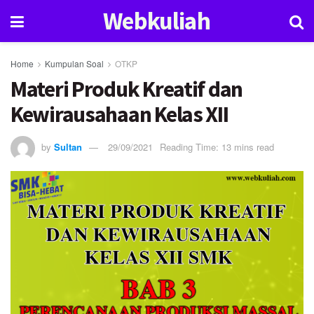
Webkuliah
Home
Kumpulan Soal
OTKP
Materi Produk Kreatif dan
Kewirausahaan Kelas XII
by
Sultan
29/09/2021
Reading Time: 13 mins read