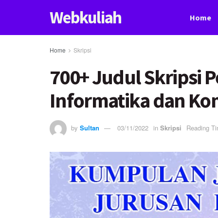
Webkuliah
Home
Home
Skripsi
700+ Judul Skripsi 
Informatika dan K
by
Sultan
03/11/2022
in
Skripsi
Reading Ti